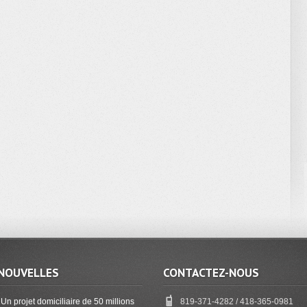
NOUVELLES
CONTACTEZ-NOUS
Un projet domiciliaire de 50 millions
819-371-4282 / 418-365-0981