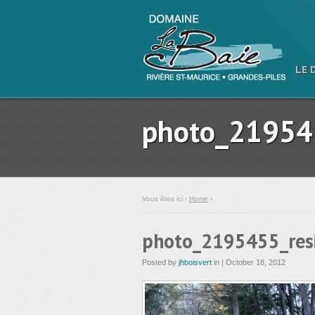
LE 
photo_21954
Vous êtes ici ›
Home
›
photo_2195455_res
Posted by
jhboisvert
in | October 18, 2012